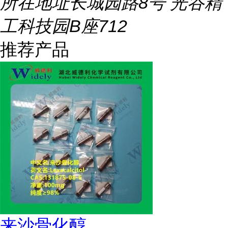
所在地址
长城园路8号 光谷精
工科技园B座712
推荐产品
来沙骨化醇