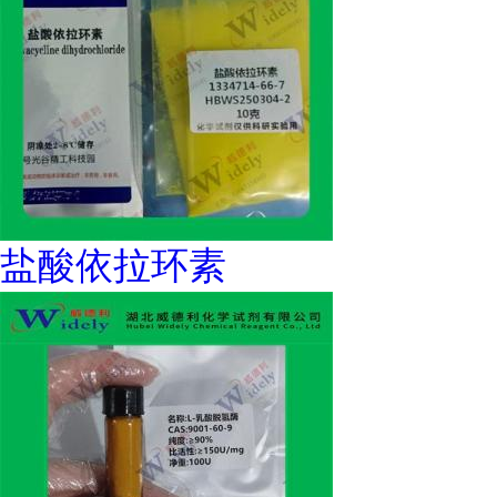
盐酸依拉环素