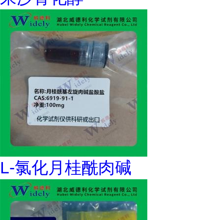
L-氯化月桂酰肉碱