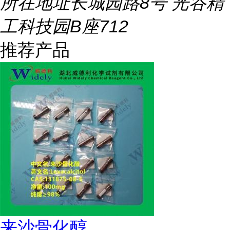
所在地址
长城园路8号 光谷精
工科技园B座712
推荐产品
来沙骨化醇