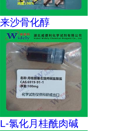
来沙骨化醇
L-氯化月桂酰肉碱