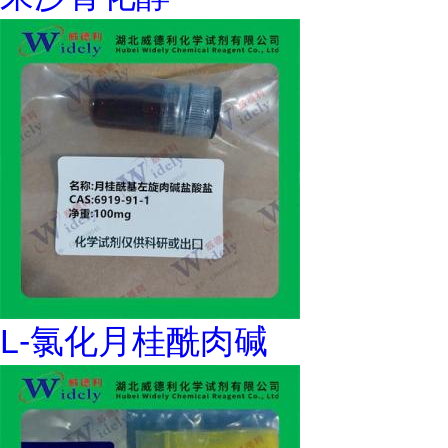
L-氯化月桂酰肉碱