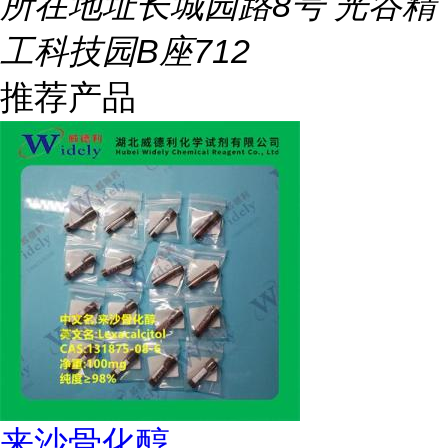
所在地址
长城园路8号 光谷精
工科技园B座712
推荐产品
来沙骨化醇