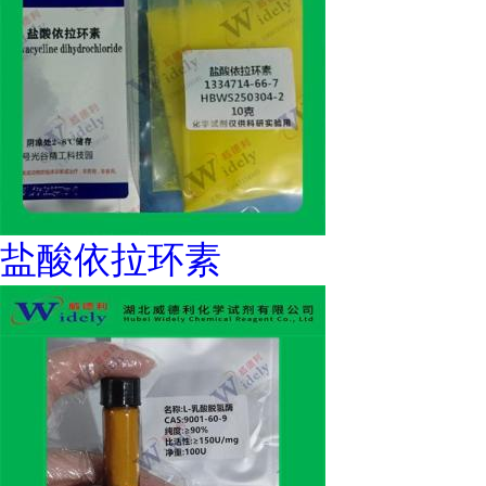
盐酸依拉环素