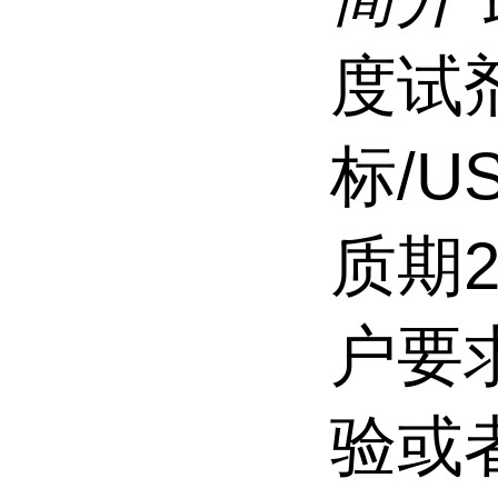
度试
标/U
质期
户要
验或