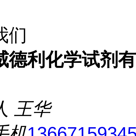
我们
威德利化学试剂
人
王华
手机
1366715934