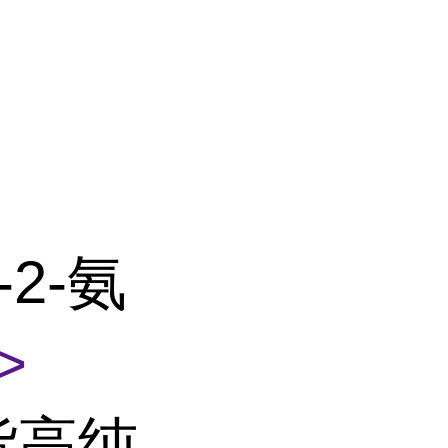
-2-氨
>
货高纯