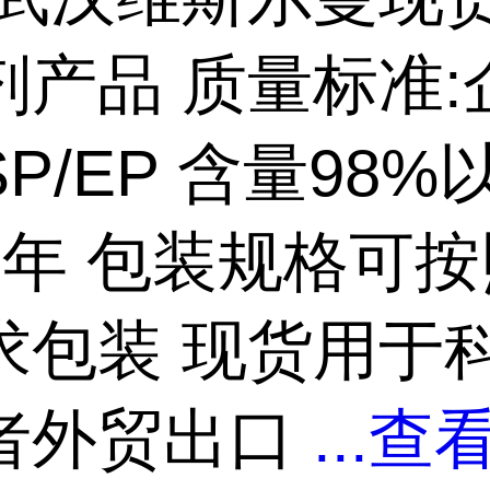
剂产品 质量标准:
SP/EP 含量98%
2年 包装规格可
求包装 现货用于
者外贸出口
...
查