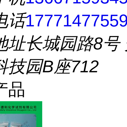
电话
1777147755
地址
长城园路8号
技园B座712
产品