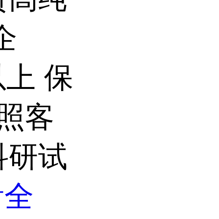
企
以上 保
按照客
科研试
看全