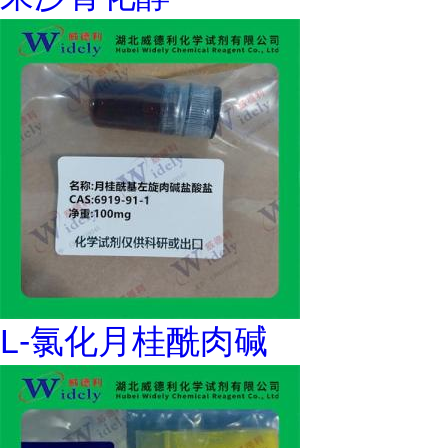
L-氯化月桂酰肉碱