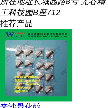
所在地址
长城园路8号 光谷精
工科技园B座712
推荐产品
来沙骨化醇