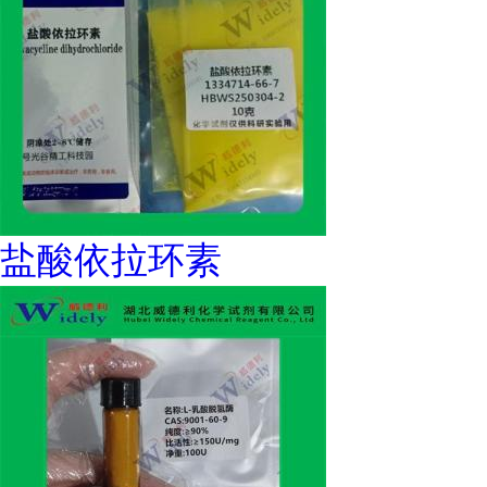
盐酸依拉环素