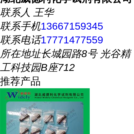
联系人
王华
联系手机
13667159345
联系电话
17771477559
所在地址
长城园路8号 光谷精
工科技园B座712
推荐产品