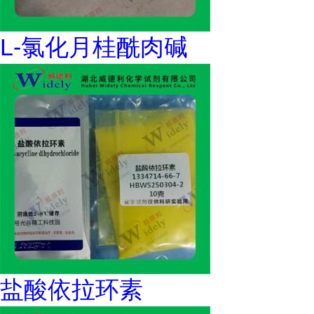
L-氯化月桂酰肉碱
盐酸依拉环素