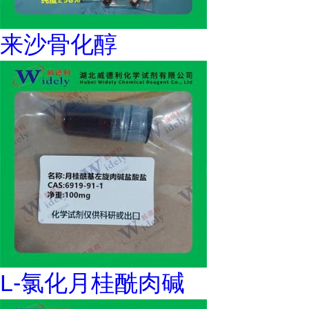
来沙骨化醇
L-氯化月桂酰肉碱