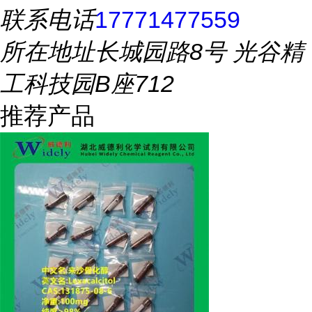
联系电话
17771477559
所在地址
长城园路8号 光谷精
工科技园B座712
推荐产品