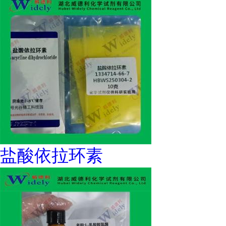
盐酸依拉环素