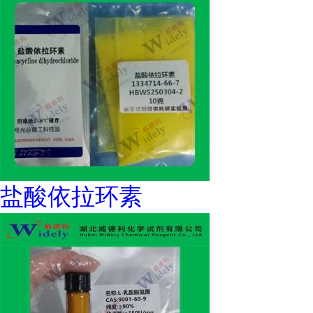
盐酸依拉环素