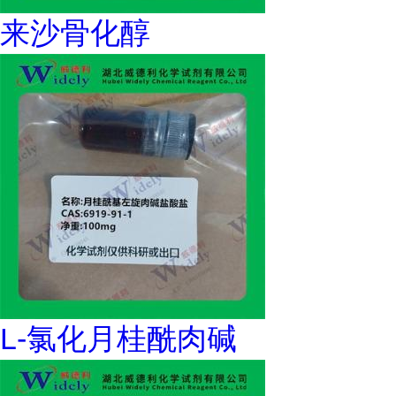
来沙骨化醇
L-氯化月桂酰肉碱