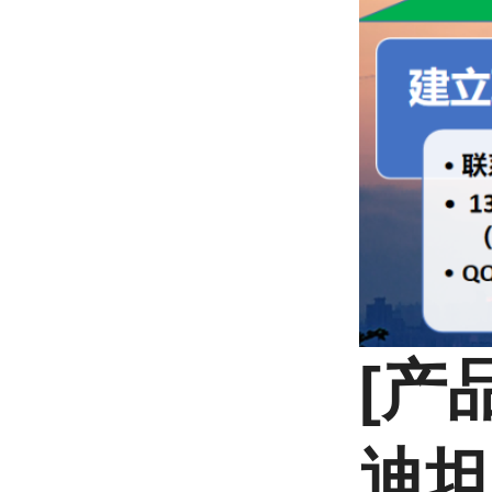
[产
迪坦