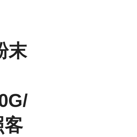
粉末
0G/
照客