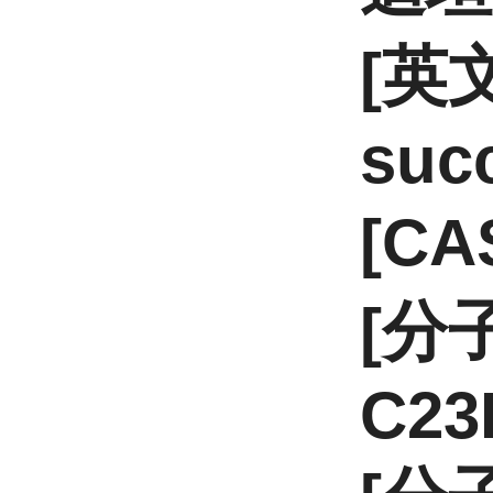
[英文
suc
[CA
[分
C23