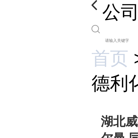
公
首页
德利化
湖北威