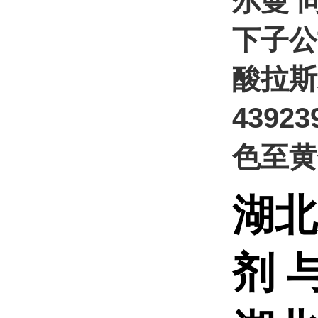
尔曼 
下子公
酸拉斯
43923
色至黄
湖北
剂 