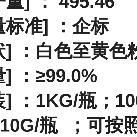
量] ： 495.46
量标准] ：企标
状] ：白色至黄色
] ：≥99.0%
] ：
1KG/瓶；10
10G/瓶
；
可按