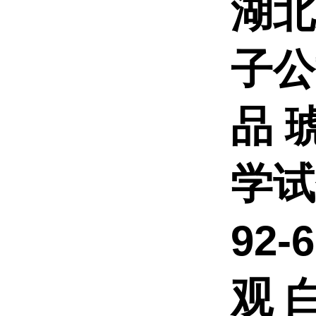
湖北
子公
品
学试
92-
观 