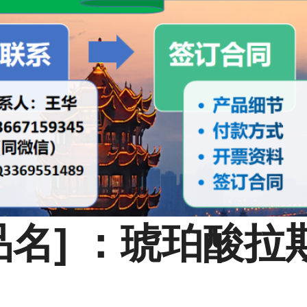
品名] ：琥珀酸拉