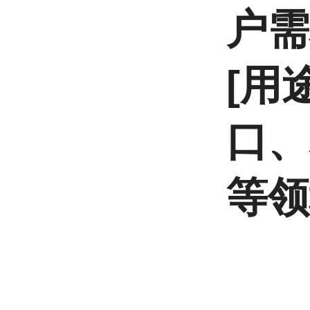
户需
[用
口、
等领