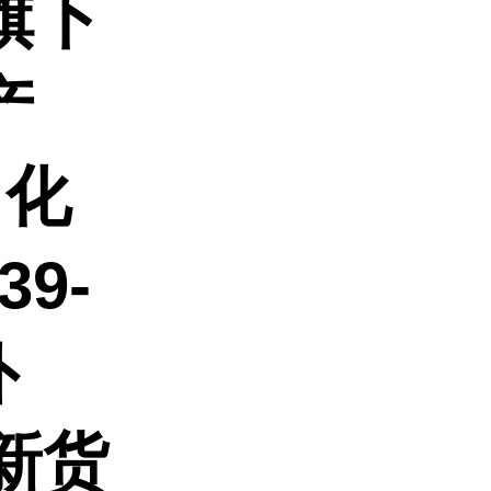
旗下
产
 化
9-
外
新货