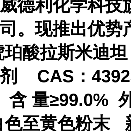
威德利化学科技
司。现推出优势
琥珀酸拉斯米迪坦
剂 CAS：43923
6 含 量≥99.0% 
白色至黄色粉末 