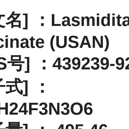
名] ：Lasmidit
cinate (USAN)
S号] ：439239-9
子式] ：
H24F3N3O6