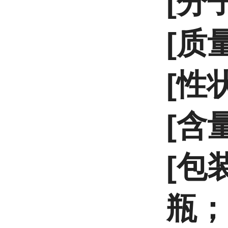
[分子
[质
[性
[含量
[包装
瓶；