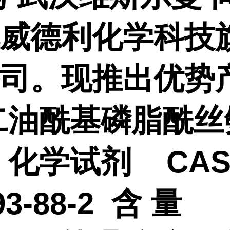
威德利化学科技
司。现推出优势
二油酰基磷脂酰丝
 化学试剂 CA
93-88-2 含 量