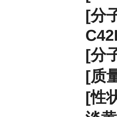
[分
C42
[分子
[质
[性