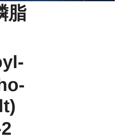
磷脂
yl-
ho-
t)
-2