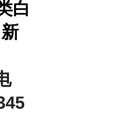
至类白
 新
电
345