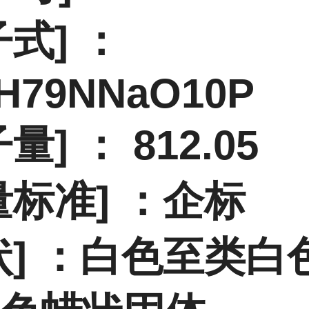
子式] ：
H79NNaO10P
量] ： 812.05
量标准] ：企标
状] ：白色至类白