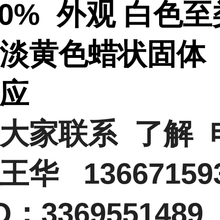
9.0% 外观 白色
淡黄色蜡状固体
供应
大家联系 了解 
王华 13667159
：3369551489