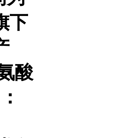
旗下
产
氨酸
S：