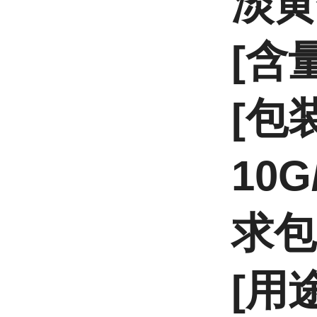
淡黄
[含量
[包装
10G
求包
[用