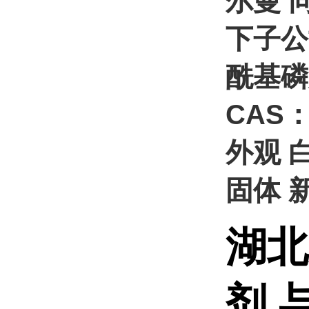
尔曼 
下子公
酰基磷
CAS：9
外观 
固体 
湖北
剂 