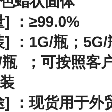
色蜡状固体
] ：≥99.0%
] ：
1G/瓶；5G
/瓶
；
可按照客
装
途] ：现货用于外