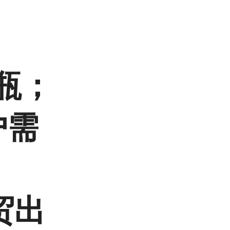
/瓶；
户需
贸出