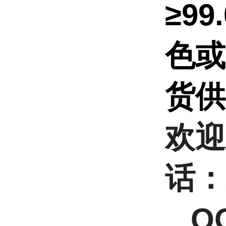
≥9
色或
货
欢迎
话：
QQ