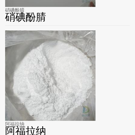
硝碘酚腈
硝碘酚腈
阿福拉纳
阿福拉纳